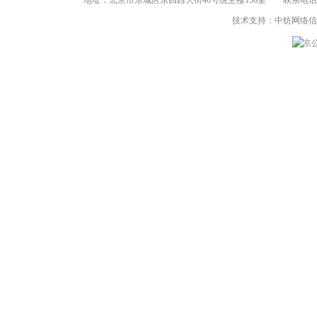
地址：北京市东城区东四西大街46号院主楼136室 联系电话：（86-10）8
技术支持：中纺网络
京公