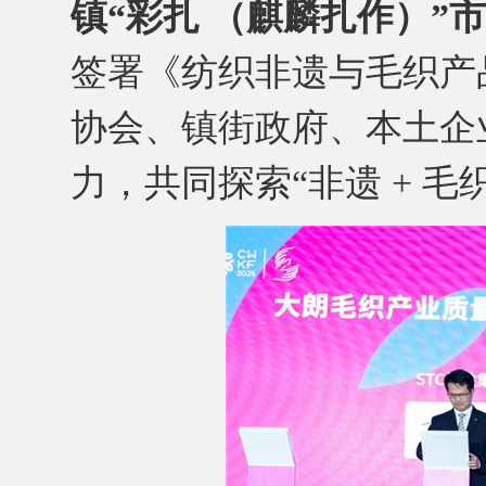
镇“彩扎 （麒麟扎作）”
签署《纺织非遗与毛织产
协会、镇街政府、本土企
力，共同探索“非遗 + 