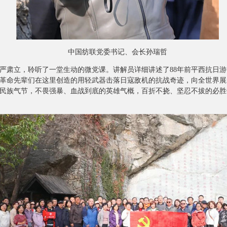
中国纺联党委书记、会长孙瑞哲
肃立，聆听了一堂生动的微党课。讲解员详细讲述了88年前平西抗日游
革命先辈们在这里创造的用轻武器击落日寇敌机的抗战奇迹，向全世界展
民族气节，不畏强暴、血战到底的英雄气概，百折不挠、坚忍不拔的必胜