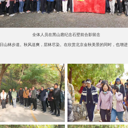
全体人员在黑山扈纪念石壁前合影留念
山林步道。秋风送爽，层林尽染。在欣赏北京金秋美景的同时，也增进