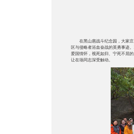
在黑山扈战斗纪念园，大家庄严
区与侵略者浴血奋战的英勇事迹。
爱国情怀，视死如归、宁死不屈的
让在场同志深受触动。